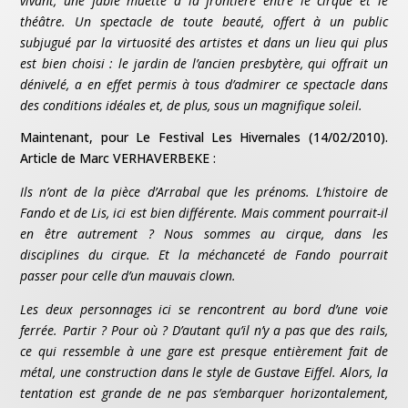
vivant, une fable muette à la frontière entre le cirque et le
théâtre. Un spectacle de toute beauté, offert à un public
subjugué par la virtuosité des artistes et dans un lieu qui plus
est bien choisi : le jardin de l’ancien presbytère, qui offrait un
dénivelé, a en effet permis à tous d’admirer ce spectacle dans
des conditions idéales et, de plus, sous un magnifique soleil.
Maintenant, pour Le Festival Les Hivernales (14/02/2010).
Article de Marc VERHAVERBEKE :
Ils n’ont de la pièce d’Arrabal que les prénoms. L’histoire de
Fando et de Lis, ici est bien différente. Mais comment pourrait-il
en être autrement ? Nous sommes au cirque, dans les
disciplines du cirque. Et la méchanceté de Fando pourrait
passer pour celle d’un mauvais clown.
Les deux personnages ici se rencontrent au bord d’une voie
ferrée. Partir ? Pour où ? D’autant qu’il n’y a pas que des rails,
ce qui ressemble à une gare est presque entièrement fait de
métal, une construction dans le style de Gustave Eiffel. Alors, la
tentation est grande de ne pas s’embarquer horizontalement,