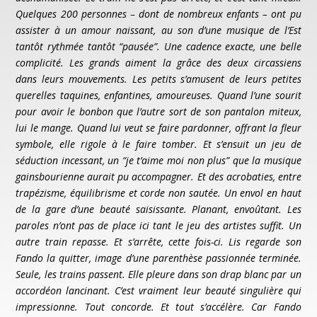
Quelques 200 personnes – dont de nombreux enfants – ont pu
assister à un amour naissant, au son d’une musique de l’Est
tantôt rythmée tantôt “pausée”. Une cadence exacte, une belle
complicité. Les grands aiment la grâce des deux circassiens
dans leurs mouvements. Les petits s’amusent de leurs petites
querelles taquines, enfantines, amoureuses. Quand l’une sourit
pour avoir le bonbon que l’autre sort de son pantalon miteux,
lui le mange. Quand lui veut se faire pardonner, offrant la fleur
symbole, elle rigole à le faire tomber. Et s’ensuit un jeu de
séduction incessant, un “je t’aime moi non plus” que la musique
gainsbourienne aurait pu accompagner. Et des acrobaties, entre
trapézisme, équilibrisme et corde non sautée. Un envol en haut
de la gare d’une beauté saisissante. Planant, envoûtant. Les
paroles n’ont pas de place ici tant le jeu des artistes suffit. Un
autre train repasse. Et s’arrête, cette fois-ci. Lis regarde son
Fando la quitter, image d’une parenthèse passionnée terminée.
Seule, les trains
passent. Elle pleure dans son drap blanc par un
accordéon lancinant. C’est vraiment leur beauté singulière qui
impressionne. Tout concorde. Et tout s’accélère. Car Fando