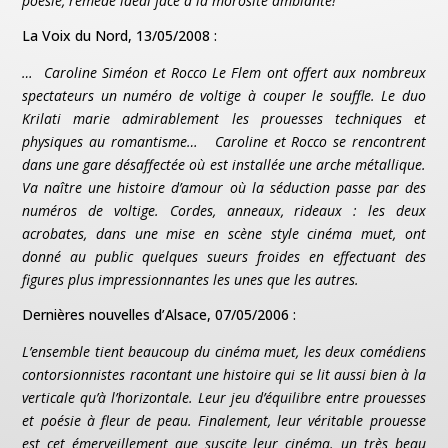
poésie, remède idéal face à la morosité ambiante!
La Voix du Nord, 13/05/2008 :
… Caroline Siméon et Rocco Le Flem ont offert aux nombreux
spectateurs un numéro de voltige à couper le souffle. Le duo
Krilati marie admirablement les prouesses techniques et
physiques au romantisme… Caroline et Rocco se rencontrent
dans une gare désaffectée où est installée une arche métallique.
Va naître une histoire d’amour où la séduction passe par des
numéros de voltige. Cordes, anneaux, rideaux : les deux
acrobates, dans une mise en scène style cinéma muet, ont
donné au public quelques sueurs froides en effectuant des
figures plus impressionnantes les unes que les autres.
Dernières nouvelles d’Alsace, 07/05/2006 :
L’ensemble tient beaucoup du cinéma muet, les deux comédiens
contorsionnistes racontant une histoire qui se lit aussi bien à la
verticale qu’à l’horizontale. Leur jeu d’équilibre entre prouesses
et poésie à fleur de peau. Finalement, leur véritable prouesse
est cet émerveillement que suscite leur cinéma. un très beau