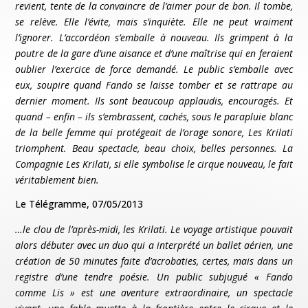
revient, tente de la convaincre de l’aimer pour de bon. Il tombe,
se relève. Elle l’évite, mais s’inquiète. Elle ne peut vraiment
l’ignorer. L’accordéon s’emballe à nouveau. Ils grimpent à la
poutre de la gare d’une aisance et d’une maîtrise qui en feraient
oublier l’exercice de force demandé. Le public s’emballe avec
eux, soupire quand Fando se laisse tomber et se rattrape au
dernier moment. Ils sont beaucoup applaudis, encouragés. Et
quand – enfin – ils s’embrassent, cachés, sous le parapluie blanc
de la belle femme qui protégeait de l’orage sonore, Les Krilati
triomphent. Beau spectacle, beau choix, belles personnes. La
Compagnie Les Krilati, si elle symbolise le cirque nouveau, le fait
véritablement bien.
Le Télégramme, 07/05/2013
…le clou de l’après-midi, les Krilati. Le voyage artistique pouvait
alors débuter avec un duo qui a interprété un ballet aérien, une
création de 50 minutes faite d’acrobaties, certes, mais dans un
registre d’une tendre poésie. Un public subjugué « Fando
comme Lis » est une aventure extraordinaire, un spectacle